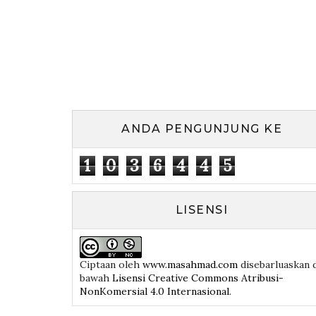
ANDA PENGUNJUNG KE
1
0
3
6
4
4
5
LISENSI
Ciptaan
oleh
www.masahmad.com
disebarluaskan 
bawah
Lisensi Creative Commons Atribusi-
NonKomersial 4.0 Internasional
.