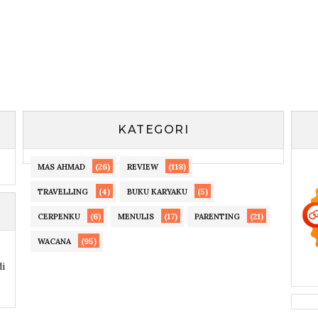
KATEGORI
(26)
(118)
MAS AHMAD
REVIEW
(4)
(5)
TRAVELLING
BUKU KARYAKU
(6)
(17)
(21)
CERPENKU
MENULIS
PARENTING
(95)
WACANA
di