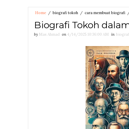
Home
/
biografi tokoh
/
cara membuat biografi
Biografi Tokoh dala
by
Mas Ahmad
on
4/14/2025 10:36:00 AM
in
biograf