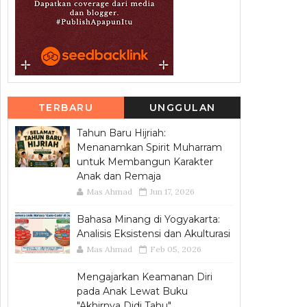
TERBARU
UNGGULAN
Tahun Baru Hijriah:
Menanamkan Spirit Muharram
untuk Membangun Karakter
Anak dan Remaja
Mas Ahmad
Jun 17, 2026
Bahasa Minang di Yogyakarta:
Analisis Eksistensi dan Akulturasi
Mas Ahmad
Feb 05, 2026
Mengajarkan Keamanan Diri
pada Anak Lewat Buku
"Akhirnya Didi Tahu"