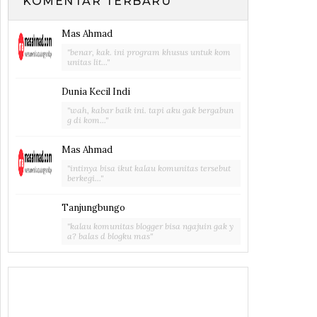
KOMENTAR TERBARU
Mas Ahmad
"benar, kak. ini program khusus untuk kom
unitas lit..."
Dunia Kecil Indi
"wah, kabar baik ini. tapi aku gak bergabun
g di kom..."
Mas Ahmad
"intinya bisa ikut kalau komunitas tersebut
berkegi..."
Tanjungbungo
"kalau komunitas blogger bisa ngajuin gak y
a? balas d blogku mas"