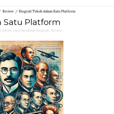
/
Review
/
Biografi Tokoh dalam Satu Platform
m Satu Platform
i tokoh
,
cara membuat biografi
,
Review