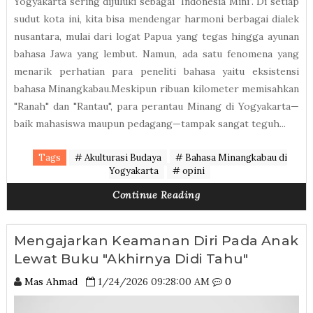
Yogyakarta sering dijuluki sebagai "Indonesia Mini". Di setiap
sudut kota ini, kita bisa mendengar harmoni berbagai dialek
nusantara, mulai dari logat Papua yang tegas hingga ayunan
bahasa Jawa yang lembut. Namun, ada satu fenomena yang
menarik perhatian para peneliti bahasa yaitu eksistensi
bahasa Minangkabau.Meskipun ribuan kilometer memisahkan
"Ranah" dan "Rantau", para perantau Minang di Yogyakarta—
baik mahasiswa maupun pedagang—tampak sangat teguh...
Tags
# Akulturasi Budaya
# Bahasa Minangkabau di
Yogyakarta
# opini
Continue Reading
Mengajarkan Keamanan Diri Pada Anak
Lewat Buku "Akhirnya Didi Tahu"
Mas Ahmad
1/24/2026 09:28:00 AM
0