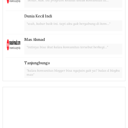
"benar, kak. ini program khusus untuk komunitas lit..."
Dunia Kecil Indi
"wah, kabar baik ini. tapi aku gak bergabung di kom..."
Mas Ahmad
"intinya bisa ikut kalau komunitas tersebut berkegi..."
Tanjungbungo
"kalau komunitas blogger bisa ngajuin gak ya? balas d blogku
mas"