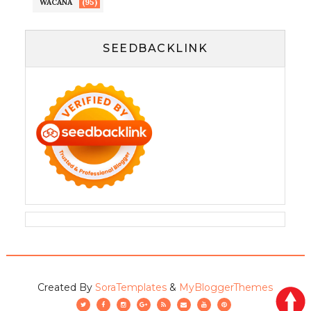
(95)
WACANA
SEEDBACKLINK
Created By
SoraTemplates
&
MyBloggerThemes