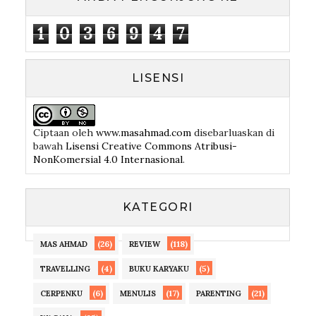
1
0
3
6
9
4
7
LISENSI
Ciptaan
oleh
www.masahmad.com
disebarluaskan di
bawah
Lisensi Creative Commons Atribusi-
NonKomersial 4.0 Internasional
.
KATEGORI
(26)
(118)
MAS AHMAD
REVIEW
(4)
(5)
TRAVELLING
BUKU KARYAKU
(6)
(17)
(21)
CERPENKU
MENULIS
PARENTING